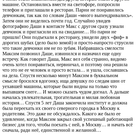
машине. Остановились вместе на светофоре, попросили
телефон и приглашали в ресторан. Парни не понравились
девчонкам, так как по словам Даши «много выпендривались».
Затем они не виделись почти год. Случайно увидев
фотографию Даши в контакте Макс с другом сразу узнали
девчонок и пригласили их на свидание… Но парни не
пришли! Они подъехали к ресторану, увидели двух «фиф» в
дорогих шубах (дело было зимой) и просто-напросто струсили
что такие девчонки им не по зубам. Набравшись смелости
Максим позвонил Даше, извинился и назначил еще одну
встречу. Как говорит Даша, Макс вел себя странно, видимо
очень хотел понравиться, нервничал, и поэтому она решила
что это не ее человек и просто встала… и ушла, сославшись
на дела. Спустя несколько минут Максим в буквальном
смысле бросился вдогонку, ища девушку по следам шин от
уехавшей машины, которые были видны на только что
выпавшем снеге… И можно сказать чудом догнал. А дальше
началась увлекательная, трогательная и милая любовная
история… Спустя 5 лет Даша закончила институт и должна
была переехать их своего северного городка в Москву к
родителям. Это даже не обсуждалось. Какого же было ее
удивление, когда Максим закрыл свой успешный работающий
бизнес для того, чтобы поехать с ней, в Москву… и начать всё
сначала, ради неё, единственной и желанной…