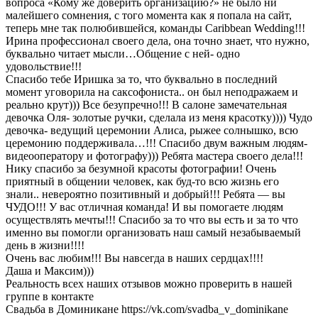
вопроса «Кому же доверить организацию?» не было ни
малейшего сомнения, с того момента как я попала на сайт,
теперь мне так полюбившейся, команды Caribbean Wedding!!!
Ирина профессионал своего дела, она точно знает, что нужно,
буквально читает мысли…Общение с ней- одно
удовольствие!!!
Спасибо тебе Иришка за то, что буквально в последний
момент уговорила на саксофониста.. он был неподражаем и
реально крут))) Все безупречно!!! В салоне замечательная
девочка Оля- золотые ручки, сделала из меня красотку)))) Чудо
девочка- ведущий церемонии Алиса, рыжее солнышко, всю
церемонию поддерживала…!!! Спасибо двум важным людям-
видеооператору и фотографу))) Ребята мастера своего дела!!!
Нику спасибо за безумной красоты фотографии! Очень
приятный в общении человек, как буд-то всю жизнь его
знали.. невероятно позитивный и добрый!!! Ребята — вы
ЧУДО!!! У вас отличная команда! И вы помогаете людям
осуществлять мечты!!! Спасибо за то что вы есть и за то что
именно вы помогли организовать наш самый незабываемый
день в жизни!!!!
Очень вас любим!!! Вы навсегда в наших сердцах!!!!
Даша и Максим)))
Реальность всех наших отзывов можно проверить в нашей
группе в контакте
Свадьба в Доминикане https://vk.com/svadba_v_dominikane