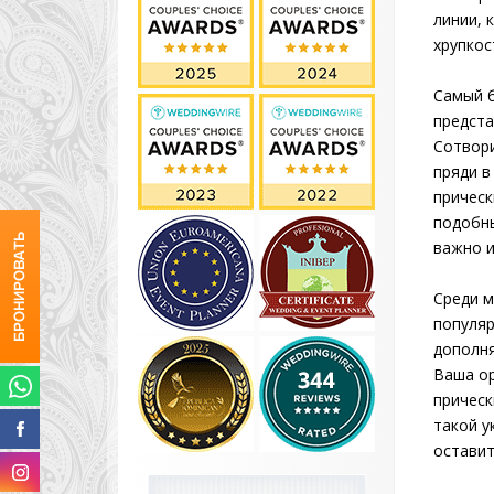
линии, 
хрупкос
Самый б
предста
Сотвори
пряди в
прическ
подобны
важно и
Среди м
популяр
дополня
Ваша ор
прическ
такой у
оставит