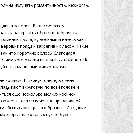
должна излучать романтичность, нежность,
длинных волос. В классическом
вать и завершить образ новобрачной.
 применяют укладку волнами и начесывают
ъерошив пряди и закрепив их лаком. Такие
 Так что короткие волосы благодаря
о, чем композиции из длинных локонов. Но
вуйтесь правилами минимализма.
е косички. В первую очередь очень
укладывают вкруговую по всей голове и
ться еще несколько мелких косичек.
торжеств, если в качестве праздничной
огут быть самые разнообразные. Создание
некоторые из которых нужно будет