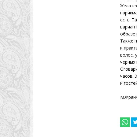
Желател
парикма
есть. Т
вариант
образе 
Также п
и практ
волос, 
черных 
Оговари
часов. 
и госте
М.Фран