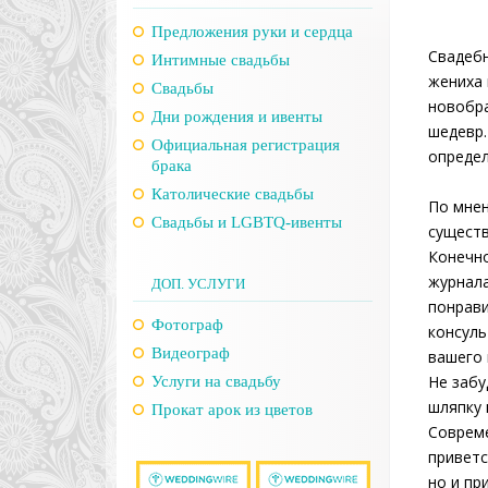
Предложения руки и сердца
Свадебн
Интимные свадьбы
жениха 
Свадьбы
новобра
Дни рождения и ивенты
шедевр.
Официальная регистрация
определ
брака
Католические свадьбы
По мнен
Свадьбы и LGBTQ-ивенты
существ
Конечно
журнала
ДОП. УСЛУГИ
понрави
Фотограф
консуль
Видеограф
вашего 
Не забу
Услуги на свадьбу
шляпку 
Прокат арок из цветов
Совреме
приветс
но и пр