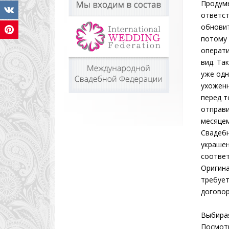
Продумы
ответст
обновит
потому 
операти
вид. Та
уже одн
ухоженн
перед т
отправи
месяцем
Свадебн
украшен
соответ
Оригина
требует
договор
Выбирая
Посмотр