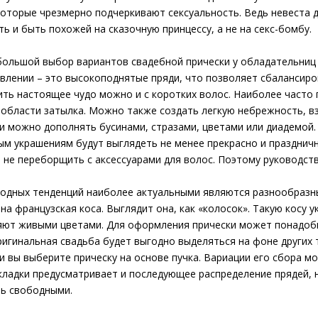
которые чрезмерно подчеркивают сексуальность. Ведь невеста 
ть и быть похожей на сказочную принцессу, а не на секс-бомбу.
ольшой выбор вариантов свадебной прически у обладательниц 
влении – это высокоподнятые пряди, что позволяет сбалансиро
ть настоящее чудо можно и с коротких волос. Наиболее часто
 области затылка. Можно также создать легкую небрежность, вз
и можно дополнять бусинами, стразами, цветами или диадемой.
м украшениям будут выглядеть не менее прекрасно и праздничн
 не переборщить с аксессуарами для волос. Поэтому руководст
одных тенденций наиболее актуальными являются разнообразны
на французская коса. Выглядит она, как «колосок». Такую косу 
ют живыми цветами. Для оформления прически может понадоби
игинальная свадьба будет выгодно выделяться на фоне других 
и вы выберите прическу на основе пучка. Вариации его сбора м
кладки предусматривает и последующее распределение прядей, 
ь свободными.