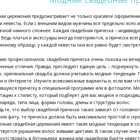
ая церемония предусматривает не только красивое оформление
и невесты. Если с внешним видом мужчины все предельно ясно и
чной намного сложнее. Каждая свадебная прическа – индивиду
 Ведь платья и аксессуары иногда повторяются, а прическа всег
енному образцу, у каждой невесты она все равно будет смотре
ию профессионалов, свадебная прическа очень похожа на вечер
енные отличия. Правда, преследуют единую цель – подчеркнуть
, оригинальная свадьба должна учитывать модные тенденции.
х и Интернете. Изучите всевозможные варианты и, если вам что
вшуюся прическу в специальной программе или в фотошопе. М
тацию к стилисту, который подберет для вас модное и подходя
наряда, типа лица, формы головы, длины и структуры волос.
дьте, что выбор свадебной прически также зависит от головног
или фату, то прическа должна быть максимально простой и скр
нная свадебная церемония имеет такие модные тенденции в соз
твуется украшение волос живыми цветами. В таком случае они м
исутствовать в бутоньерке жениха или свадебном букете невест