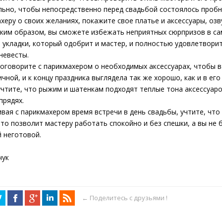
ьно, чтобы непосредственно перед свадьбой состоялось пробн
херу о своих желаниях, покажите свое платье и аксессуары, озв
аким образом, вы сможете избежать неприятных сюрпризов в с
 укладки, который одобрит и мастер, и полностью удовлетвори
невесты.
оговорите с парикмахером о необходимых аксессуарах, чтобы в
ичной, и к концу праздника выглядела так же хорошо, как и в ег
учтите, что рыжим и шатенкам подходят теплые тона аксессуар
прядях.
вая с парикмахером время встречи в день свадьбы, учтите, что
Это позволит мастеру работать спокойно и без спешки, а вы не
й неготовой.
чук
← Поделитесь с друзьями !