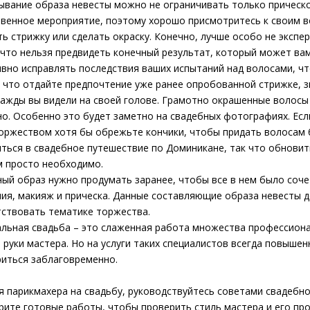
вание образа невесты можно не ограничивать только прическо
венное мероприятие, поэтому хорошо присмотритесь к своим в
ь стрижку или сделать окраску. Конечно, лучше особо не эксп
что нельзя предвидеть конечный результат, который может вам
вно исправлять последствия ваших испытаний над волосами, чт
к что отдайте предпочтение уже ранее опробованной стрижке, з
ажды вы видели на своей голове. Грамотно окрашенные волосы 
о. Особенно это будет заметно на свадебных фотографиях. Есл
оржеством хотя бы обрежьте кончики, чтобы придать волосам 
ться в свадебное путешествие по Доминикане, так что обнови
 просто необходимо.
ый образ нужно продумать заранее, чтобы все в нем было соче
ия, макияж и прическа. Данные составляющие образа невесты 
ствовать тематике торжества.
льная свадьба – это слаженная работа множества профессиона
 руки мастера. Но на услуги таких специалистов всегда повыше
иться заблаговременно.
 парикмахера на свадьбу, руководствуйтесь советами свадебно
ите готовые работы, чтобы проверить стиль мастера и его пр