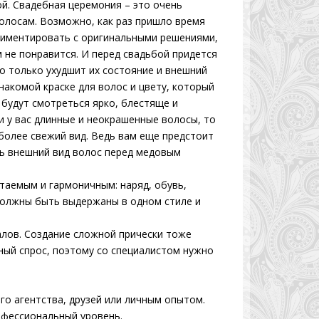
й. Свадебная церемония – это очень
олосам. Возможно, как раз пришло время
ериментировать с оригинальными решениями,
 не понравится. И перед свадьбой придется
о только ухудшит их состояние и внешний
накомой краске для волос и цвету, который
будут смотреться ярко, блестяще и
и у вас длинные и неокрашенные волосы, то
более свежий вид. Ведь вам еще предстоит
ть внешний вид волос перед медовым
таемым и гармоничным: наряд, обувь,
должны быть выдержаны в одном стиле и
лов. Создание сложной прически тоже
нный спрос, поэтому со специалистом нужно
го агентства, друзей или личным опытом.
офессиональный уровень.