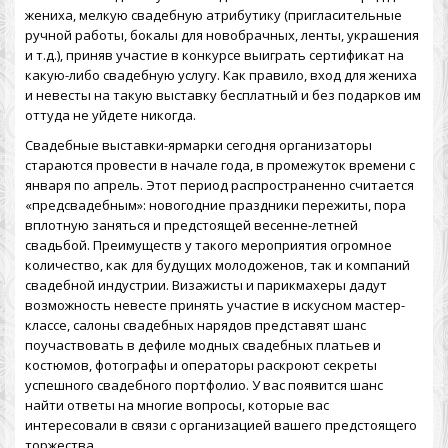
жениха, мелкую свадебную атрибутику (пригласительные
ручной работы, бокалы для новобрачных, ленты, украшения
и т.д.), приняв участие в конкурсе выиграть сертификат на
какую-либо свадебную услугу. Как правило, вход для жениха
и невесты на такую выставку бесплатный и без подарков им
оттуда не уйдете никогда.
Свадебные выставки-ярмарки сегодня организаторы
стараются провести в начале года, в промежуток времени с
января по апрель. Этот период распространенно считается
«предсвадебным»: новогодние праздники пережиты, пора
вплотную заняться и предстоящей весенне-летней
свадьбой. Преимуществ у такого мероприятия огромное
количество, как для будущих молодоженов, так и компаний
свадебной индустрии. Визажисты и парикмахеры дадут
возможность невесте принять участие в искусном мастер-
классе, салоны свадебных нарядов представят шанс
поучаствовать в дефиле модных свадебных платьев и
костюмов, фотографы и операторы раскроют секреты
успешного свадебного портфолио. У вас появится шанс
найти ответы на многие вопросы, которые вас
интересовали в связи с организацией вашего предстоящего
торжества.