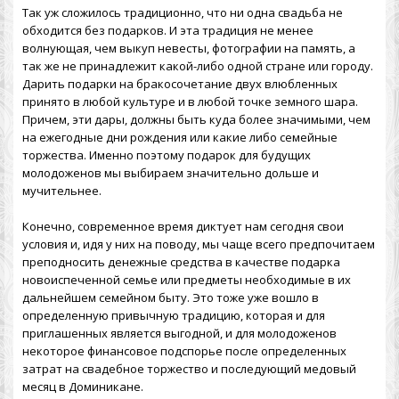
Так уж сложилось традиционно, что ни одна свадьба не
обходится без подарков. И эта традиция не менее
волнующая, чем выкуп невесты, фотографии на память, а
так же не принадлежит какой-либо одной стране или городу.
Дарить подарки на бракосочетание двух влюбленных
принято в любой культуре и в любой точке земного шара.
Причем, эти дары, должны быть куда более значимыми, чем
на ежегодные дни рождения или какие либо семейные
торжества. Именно поэтому подарок для будущих
молодоженов мы выбираем значительно дольше и
мучительнее.
Конечно, современное время диктует нам сегодня свои
условия и, идя у них на поводу, мы чаще всего предпочитаем
преподносить денежные средства в качестве подарка
новоиспеченной семье или предметы необходимые в их
дальнейшем семейном быту. Это тоже уже вошло в
определенную привычную традицию, которая и для
приглашенных является выгодной, и для молодоженов
некоторое финансовое подспорье после определенных
затрат на свадебное торжество и последующий
медовый
месяц в Доминикане
.