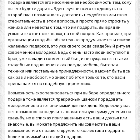
подарка является его несомненная необходимость тем, кому
вы его будете дарить. Здесь лучше всего отодвинуть на
второй план возможность доставить неудобство или свою
стеснительность в этом вопросе, а просто прямо спросить у
жениха или невесты о том, что им подарить. Вы вряд ли
услышите ответ «не знаю», на свой вопрос. Как правило, при
организации свадьбы обязательно продумывается и список
желаемых подарков, это уже своего рода свадебный ритуал
современной молодежи. Ведь очень часто люди вступают в
брак, уже наладив совместный быт, и не нуждаются в таких
свадебных подношениях как посуда, мебель, бытовая
техника или постельные принадлежности, а может быть все
как раз и наоборот. Но знают об этом только те, кто вас и
приглашается на свадебную церемонию.
Возможность скооперироваться при выборе определенного
подарка тоже является прекрасным шансом порадовать
молодоженов в этот значимый для них день. Ведь если у вас
нет возможности выделить значительную сумму денег их на
свадьбу, но в списках приглашенных есть ваши друзья или
знакомые, вы можете предложить им совместить ваши
возможности и от вашего дружного коллектива подарить
более значимый и стоящий подарок.