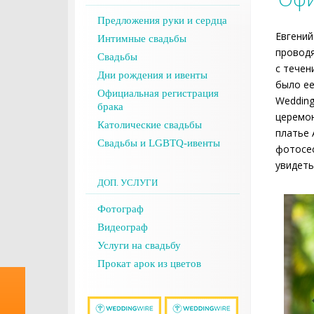
Предложения руки и сердца
Евгений
Интимные свадьбы
проводя
Свадьбы
с течен
Дни рождения и ивенты
было ее
Официальная регистрация
Wedding
брака
церемон
Католические свадьбы
платье 
Свадьбы и LGBTQ-ивенты
фотосес
увидеть
ДОП. УСЛУГИ
Фотограф
Видеограф
Услуги на свадьбу
Прокат арок из цветов