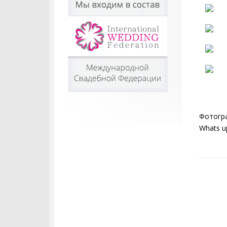
Фотогра
Whats u