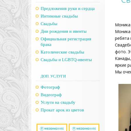
Предложения руки и сердца
Интимные свадьбы
Свадьбы
Моника 
Моника 
Дни рождения и ивенты
ребята 
Официальная регистрация
брака
Свадебн
фото. Э
Католические свадьбы
Канады,
Свадьбы и LGBTQ-ивенты
яркие р
Мы очен
ДОП. УСЛУГИ
Фотограф
Видеограф
Услуги на свадьбу
Прокат арок из цветов