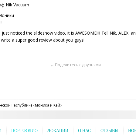
аф Nik Vacuum
Моники
!!
 I just noticed the slideshow video, it is AWESOME!!!! Tell Nik, ALEX, 
 write a super good review about you guys!
← Поделитесь с друзьями !
нской Республике {Моника и Кей}
И
ПОРТФОЛИО
ЛОКАЦИИ
О НАС
ОТЗЫВЫ
НО