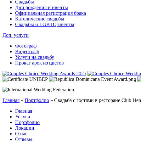
Свадьбы
Дни рождения и ивенты
Официальная регистрация брака
Католические свадьбы
Свадьбы и LGBTQ-ивенты
Доп. услуги
Фотограф
Видеограф
Услуги на свадьбу
Прокат арок из цветов
Главная
»
Портфолио
»
Свадьба с гостями в ресторане Club H
Главная
Услуги
Портфолио
Локации
О нас
Отзывы