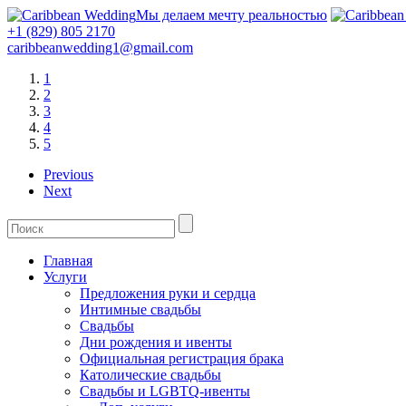
Мы делаем мечту реальностью
+1 (829) 805 2170
caribbeanwedding1@gmail.com
1
2
3
4
5
Previous
Next
Главная
Услуги
Предложения руки и сердца
Интимные свадьбы
Свадьбы
Дни рождения и ивенты
Официальная регистрация брака
Католические свадьбы
Свадьбы и LGBTQ-ивенты