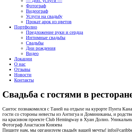
— Доп. услуги —
Фотограф
Видеограф
Услуги на свадьбу
Прокат арок из цветов
Портфолио
Предложение руки и сердца
Интимные свадьбы
Свадьбы
Дни рождения
Видео
Локации
О нас
Отзывы
Новости
Контакты
Свадьба с гостями в ресторан
Сантос познакомился с Таней на отдыхе на курорте Пунта Кана
гости со стороны невесты из Антигуа и Доминиканы, и родстве
на красивом проекте Club Hemingway в Хуан Долио. Уникальны
Фотограф Анастасия Князева
Пишите нам, мы организуем свадьбу вашей мечты! info@caribbe