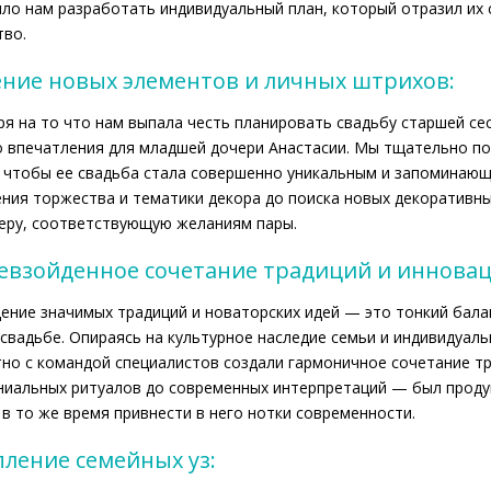
ло нам разработать индивидуальный план, который отразил их
тво.
ение новых элементов и личных штрихов:
я на то что нам выпала честь планировать свадьбу старшей се
 впечатления для младшей дочери Анастасии. Мы тщательно п
 чтобы ее свадьба стала совершенно уникальным и запоминаю
ния торжества и тематики декора до поиска новых декоративн
еру, соответствующую желаниям пары.
евзойденное сочетание традиций и инновац
ние значимых традиций и новаторских идей — это тонкий бала
свадьбе. Опираясь на культурное наследие семьи и индивидуал
но с командой специалистов создали гармоничное сочетание тр
иальных ритуалов до современных интерпретаций — был проду
 в то же время привнести в него нотки современности.
ление семейных уз: