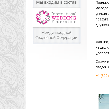
Планиро
молодож
уникаль
предуга
дружеск
Для нас
наших к
удовлет
Свяжите
свадеб 
+1 (829