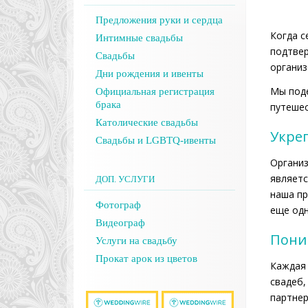
Предложения руки и сердца
Когда с
Интимные свадьбы
подтвер
Свадьбы
организ
Дни рождения и ивенты
Мы поде
Официальная регистрация
брака
путешес
Католические свадьбы
Укре
Свадьбы и LGBTQ-ивенты
Организ
являетс
ДОП. УСЛУГИ
наша пр
Фотограф
еще одн
Видеограф
Пони
Услуги на свадьбу
Прокат арок из цветов
Каждая 
свадеб,
партнер