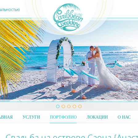
ЕАЛЬНОСТЬЮ
АВНАЯ
УСЛУГИ
ПОРТФОЛИО
ЛОКАЦИИ
О НАС
Свадьба на острове Саона {Анас