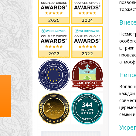
позволи
торжес
Внес
Несмотр
особого
штрихи,
проведе
атмосф
Непр
Воплоще
каждой 
совмест
церемон
семьи и
Укреп