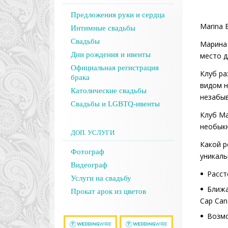
Предложения руки и сердца
Marina 
Интимные свадьбы
Свадьбы
Марина 
Дни рождения и ивенты
место 
Официальная регистрация
Клуб ра
брака
видом н
Католические свадьбы
незабыв
Свадьбы и LGBTQ-ивенты
Клуб Ма
необыкн
ДОП. УСЛУГИ
Какой р
Фотограф
уникаль
Видеограф
Расст
Услуги на свадьбу
Ближа
Прокат арок из цветов
Cap Can
Возмо