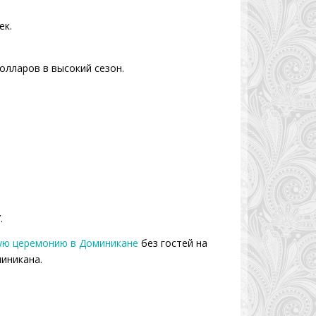
ек.
олларов в высокий сезон.
.
ую церемонию в Доминикане
без гостей на
миникана.