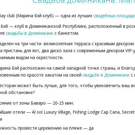
Bay club (Марина Бэй клуб) — одна из лучших
свадебных площадо
Бэй — клуб в Доминиканской Республике, расположенный в рос
для
свадьбы в Доминикане
с банкетом.
зделен на три части- великолепная терраса с красивым декором
а пристань для яхт, два диско зала с современным декором VIP-
аемым видом на окрестности.
рина Бэй расположен на самой западной точке страны, и благо
овенным по красоте закатом на своей
свадьбе в Доминикане
с 
есторан может быть лучше, для того, чтобы увековечить ваш
ной обстановке?
ояние от зоны Баваро — 20-25 мин.
йшие отели — Al sol Luxury Village, Fishing Lodge Cap Cana, Secret
a
жность провести церемонию на пляже — да