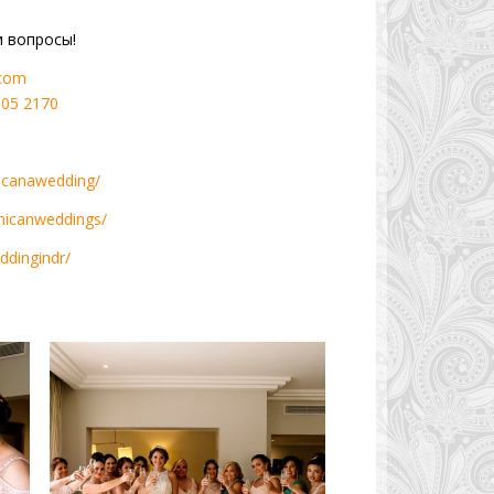
и вопросы!
.com
805 2170
acanawedding/
nicanweddings/
ddingindr/