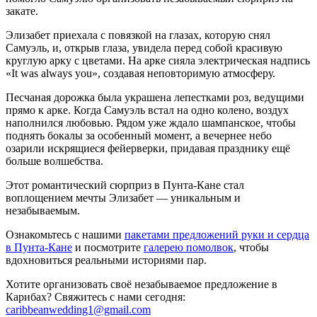
закате.
Элизабет приехала с повязкой на глазах, которую снял
Самуэль, и, открыв глаза, увидела перед собой красивую
круглую арку с цветами. На арке сияла электрическая надпись
«It was always you»
, создавая неповторимую атмосферу.
Песчаная дорожка была украшена лепестками роз, ведущими
прямо к арке. Когда Самуэль встал на одно колено, воздух
наполнился любовью. Рядом уже ждало шампанское, чтобы
поднять бокалы за особенный момент, а вечернее небо
озарили искрящиеся фейерверки, придавая празднику ещё
больше волшебства.
Этот романтический сюрприз в Пунта-Кане стал
воплощением мечты Элизабет — уникальным и
незабываемым.
Ознакомьтесь с нашими
пакетами предложений руки и сердца
в Пунта-Кане
и посмотрите
галерею помолвок
, чтобы
вдохновиться реальными историями пар.
Хотите организовать своё незабываемое предложение в
Карибах? Свяжитесь с нами сегодня:
caribbeanwedding1@gmail.com