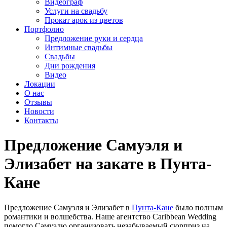
Видеограф
Услуги на свадьбу
Прокат арок из цветов
Портфолио
Предложение руки и сердца
Интимные свадьбы
Свадьбы
Дни рождения
Видео
Локации
О нас
Отзывы
Новости
Контакты
Предложение Самуэля и
Элизабет на закате в Пунта-
Кане
Предложение Самуэля и Элизабет в
Пунта-Кане
было полным
романтики и волшебства. Наше агентство Caribbean Wedding
помогло Самуэлю организовать незабываемый сюрприз на