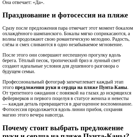
Она отвечает: «Да».
Празднование и фотосессия на пляже
Сразу после предложения пара отмечает этот момент бокалом
охлаждённого шампанского. Бокалы мягко соприкасаются, а
волны продолжают свою романтическую мелодию. Радость,
слёзы и смех сливаются в одно незабываемое мгновение.
После этого они совершают неспешную прогулку вдоль
берега. Тёплый песок, тропический бриз и лунный свет
создают идеальные условия для душевного разговора о
будущем семьи.
Профессиональный фотограф запечатлевает каждый этап
этого
предложения руки и сердца на пляже Пунта-Каны
.
От трепетного ожидания с повязкой на глазах до искрящихся
фейерверков и первого поцелуя в статусе жениха и невесты
— каждая деталь превращается в драгоценное воспоминание.
Фотосессия продолжается вдоль линии прибоя, сохраняя
магию этого вечера навсегда.
Почему стоит выбрать предложение
руки и сердца на пляже Пунта-Каны?