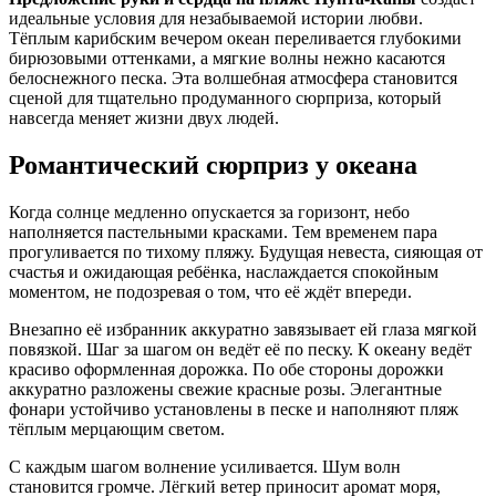
идеальные условия для незабываемой истории любви.
Тёплым карибским вечером океан переливается глубокими
бирюзовыми оттенками, а мягкие волны нежно касаются
белоснежного песка. Эта волшебная атмосфера становится
сценой для тщательно продуманного сюрприза, который
навсегда меняет жизни двух людей.
Романтический сюрприз у океана
Когда солнце медленно опускается за горизонт, небо
наполняется пастельными красками. Тем временем пара
прогуливается по тихому пляжу. Будущая невеста, сияющая от
счастья и ожидающая ребёнка, наслаждается спокойным
моментом, не подозревая о том, что её ждёт впереди.
Внезапно её избранник аккуратно завязывает ей глаза мягкой
повязкой. Шаг за шагом он ведёт её по песку. К океану ведёт
красиво оформленная дорожка. По обе стороны дорожки
аккуратно разложены свежие красные розы. Элегантные
фонари устойчиво установлены в песке и наполняют пляж
тёплым мерцающим светом.
С каждым шагом волнение усиливается. Шум волн
становится громче. Лёгкий ветер приносит аромат моря,