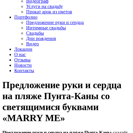
Видеограф
Услуги на свадьбу
Прокат арок из цветов
Портфолио
Предложение руки и сердца
Интимные свадьбы
Свадьбы
Дни рождения
Видео
Локации
О нас
Отзывы
Новости
Контакты
Предложение руки и сердца
на пляже Пунта-Каны со
светящимися буквами
«MARRY ME»
Предложение руки и сердца на пляже Пунта-Каны
создаёт