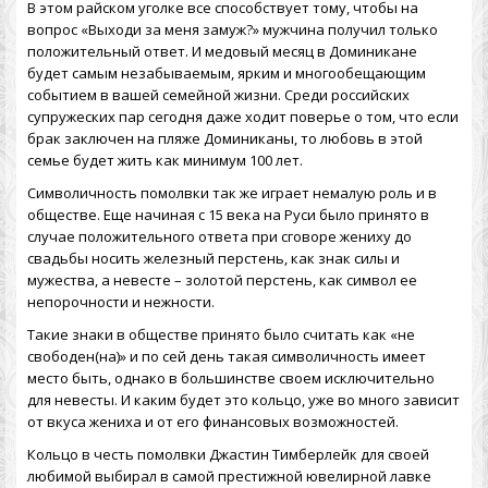
В этом райском уголке все способствует тому, чтобы на
вопрос «Выходи за меня замуж?» мужчина получил только
положительный ответ. И
медовый месяц в Доминикане
будет самым незабываемым, ярким и многообещающим
событием в вашей семейной жизни. Среди российских
супружеских пар сегодня даже ходит поверье о том, что если
брак заключен на пляже Доминиканы, то любовь в этой
семье будет жить как минимум 100 лет.
Символичность помолвки так же играет немалую роль и в
обществе. Еще начиная с 15 века на Руси было принято в
случае положительного ответа при сговоре жениху до
свадьбы носить железный перстень, как знак силы и
мужества, а невесте – золотой перстень, как символ ее
непорочности и нежности.
Такие знаки в обществе принято было считать как «не
свободен(на)» и по сей день такая символичность имеет
место быть, однако в большинстве своем исключительно
для невесты. И каким будет это кольцо, уже во много зависит
от вкуса жениха и от его финансовых возможностей.
Кольцо в честь помолвки Джастин Тимберлейк для своей
любимой выбирал в самой престижной ювелирной лавке