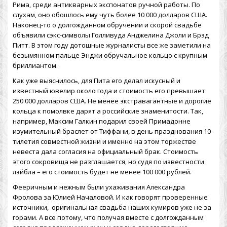
Рима, среди антикварных экспонатов ручной работы. По
слухам, оно обошлось ему чуть более 10 000 долларов США.
Наконец-то о долгожданном обручении и скорой свадьбе
объявили сэкс-символы Голливуда Анджелина Джоли и Брэд
Питт. В этом году дотошные журналисты все же заметили на
безымянном пальце Энджи обручальное кольцо с крупным
бриллиантом.
Как уже выяснилось, для Пита его делал искусный и
известный ювелир около года и стоимость его превышает
250 000 долларов США. Не менее экстравагантные и дорогие
кольца к помолвке дарят а российские знаменитости. Так,
например, Максим Галкин подарил своей Примадонне
изумительный браслет от Тиффани, в день празднования 10-
тилетия совместной жизни и именно на этом торжестве
невеста дала согласия на официальный брак. Стоимость
этого сокровища не разглашается, но судя по известности
лэйбла – его стоимость будет не менее 100 000 рублей.
Фееричным и нежным были ухаживания Александра
Фролова за Юлией Началовой. И как говорят проверенные
источники,
оригинальная свадьба
наших кумиров уже не за
горами. А все потому, что получая вместе с долгожданным