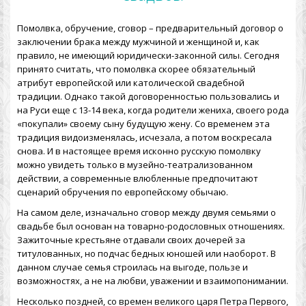
Помолвка, обручение, сговор – предварительный договор о
заключении брака между мужчиной и женщиной и, как
правило, не имеющий юридически-законной силы. Сегодня
принято считать, что помолвка скорее обязательный
атрибут европейской или католической свадебной
традиции.
Однако такой договоренностью пользовались и
на Руси еще с 13-14 века, когда родители жениха, своего рода
«покупали» своему сыну будущую жену. Со временем эта
традиция видоизменялась, исчезала, а потом воскресала
снова. И в настоящее время исконно русскую помолвку
можно увидеть только в музейно-театрализованном
действии, а современные влюбленные предпочитают
сценарий обручения по европейскому обычаю.
На самом деле, изначально сговор между двумя семьями о
свадьбе был основан на товарно-родословных отношениях.
Зажиточные крестьяне отдавали своих дочерей за
титулованных, но подчас бедных юношей или наоборот. В
данном случае семья строилась на выгоде, пользе и
возможностях, а не на любви, уважении и взаимопонимании.
Несколько поздней, со времен великого царя Петра Первого,