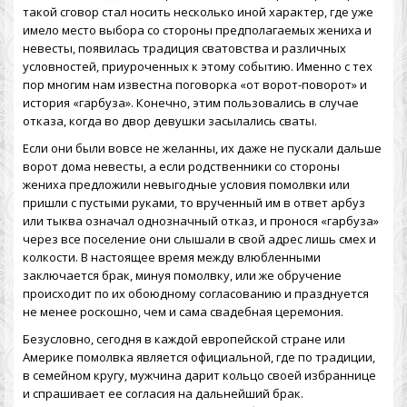
такой сговор стал носить несколько иной характер, где уже
имело место выбора со стороны предполагаемых жениха и
невесты, появилась традиция сватовства и различных
условностей, приуроченных к этому событию. Именно с тех
пор многим нам известна поговорка «от ворот-поворот» и
история «гарбуза». Конечно, этим пользовались в случае
отказа, когда во двор девушки засылались сваты.
Если они были вовсе не желанны, их даже не пускали дальше
ворот дома невесты, а если родственники со стороны
жениха предложили невыгодные условия помолвки или
пришли с пустыми руками, то врученный им в ответ арбуз
или тыква означал однозначный отказ, и пронося «гарбуза»
через все поселение они слышали в свой адрес лишь смех и
колкости. В настоящее время между влюбленными
заключается брак, минуя помолвку, или же обручение
происходит по их обоюдному согласованию и празднуется
не менее роскошно, чем и сама
свадебная церемония
.
Безусловно, сегодня в каждой европейской стране или
Америке помолвка является официальной, где по традиции,
в семейном кругу, мужчина дарит кольцо своей избраннице
и спрашивает ее согласия на дальнейший брак.