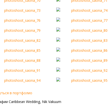
уться в портфолио
фии Сaribbean Wedding, Nik Vakuum