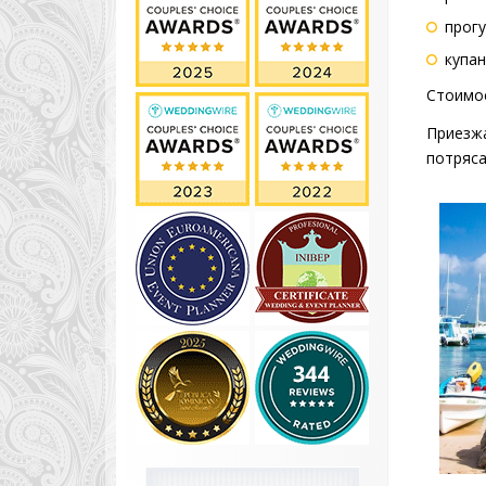
прог
купан
Стоимос
Приезжа
потряса