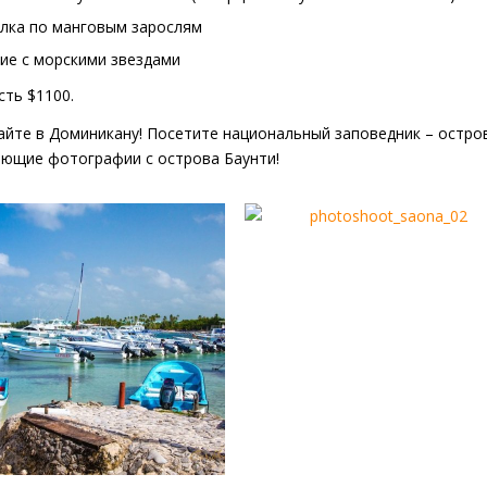
улка по манговым зарослям
ие с морскими звездами
ть $1100.
йте в Доминикану! Посетите национальный заповедник – остров
ющие фотографии с острова Баунти!