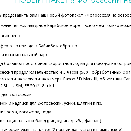
 представить вам наш новый фотопакет «Фотосессия на остров
жные пляжи, лазурное Карибское море – всё о чём только можн
 включено
фер от отеля до в Байяибе и обратно
ты в национальный парк
а большой просторной скоростной лодки для поездки на остров
сессия продолжительностью 4-5 часов (500+ обработанных фот
иональная зеркальная камера Canon 5D Mark III, объективы Cano
.8L II USM, EF 50 f/1.8 mkII.
к для фотосесии
чки и надписи для фотосессии, усики, шляпки и пр.
ка рома, кока-кола, вода
из национальных блюд (рис, курица/рыба, фасоль)
тический ужин на пляже (2 порции лангустов и шампанское)