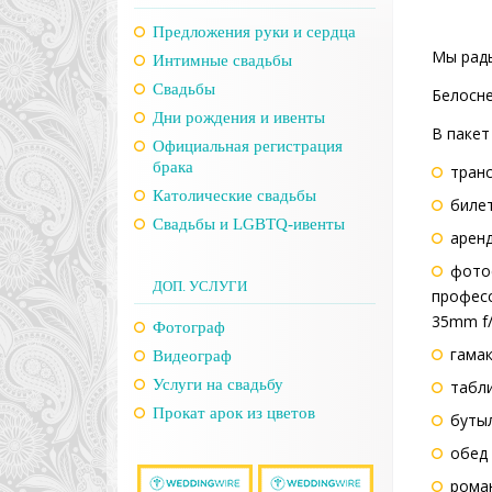
Предложения руки и сердца
Мы рады
Интимные свадьбы
Свадьбы
Белосне
Дни рождения и ивенты
В пакет
Официальная регистрация
брака
транс
Католические свадьбы
биле
Свадьбы и LGBTQ-ивенты
аренд
фото
ДОП. УСЛУГИ
професс
35mm f/2
Фотограф
гама
Видеограф
Услуги на свадьбу
табли
Прокат арок из цветов
бутыл
обед 
роман