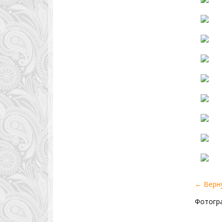
← Верн
Фотогра