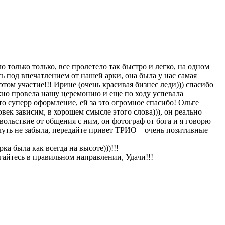
о только только, все пролетело так быстро и легко, на одном
ь под впечатлением от нашей арки, она была у нас самая
том участие!!! Ирине (очень красивая бизнес леди))) спасибо
ежно провела нашу церемонию и еще по ходу успевала
то суперр оформление, ей за это огромное спасибо! Ольге
овек зависим, в хорошем смысле этого слова))), он реально
овольствие от общения с ним, он фотограф от бога и я говорю
, чуть не забыла, передайте привет ТРИО – очень позитивные
ка была как всегда на высоте)))!!!
гайтесь в правильном направлении, Удачи!!!