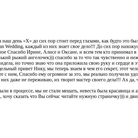
 наш день «Х» до сих пор стоит перед глазами, как будто это был
n Wedding, каждый из них знает свое дело!!! До сих пор нахожус
ное Спасибо Ирине, Алисе и Оксане, и всем тем кто принимал в э
нький рыжий ангелочек))) спасибо за то что так чувственно и н
видела, но точно знаю что она приложила свою руку и сердце в э
ельный привет Нику, мы теперь знаем в чем его секрет, этот чел
сте с ним, Спасибо ему огромное за это, мы реально получили уд
а них даже не переживаю, их творит мастер своего дела!!! Ах да
ыли в процессе, мы не стали мешать, невеста была красавица и ар
, хочу сказать что Вы сейчас читайте нужную страничку))) и дви