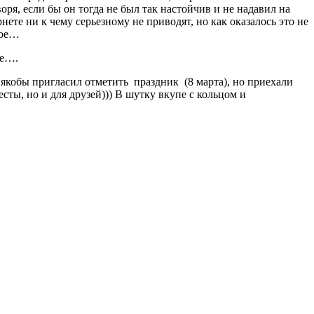
оворя, если бы он тогда не был так настойчив и не надавил на
нете ни к чему серьезному не приводят, но как оказалось это не
кое…
ое….
 якобы пригласил отметить праздник (8 марта), но приехали
сты, но и для друзей))) В шутку вкупе с кольцом и