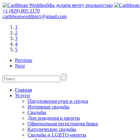
Мы делаем мечту реальностью
+1 (829) 805 2170
caribbeanwedding1@gmail.com
1
2
3
4
5
Previous
Next
Главная
Услуги
Предложения руки и сердца
Интимные свадьбы
Свадьбы
Дни рождения и ивенты
Официальная регистрация брака
Католические свадьбы
Свадьбы и LGBTQ-ивенты