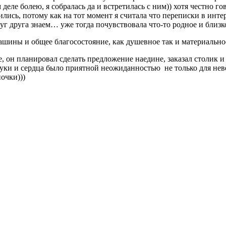
м деле болею, я собралась да и встретилась с ним)) хотя честно г
тились, потому как на тот момент я считала что переписки в интер
друг друга знаем… уже тогда почувствовала что-то родное и близ
ашины и общее благосостояние, как душевное так и материальн
 он планировал сделать предложение наедине, заказал столик и
руки и сердца было приятной неожиданностью не только для неве
очки)))