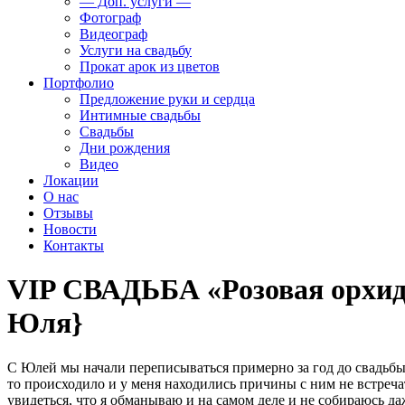
— Доп. услуги —
Фотограф
Видеограф
Услуги на свадьбу
Прокат арок из цветов
Портфолио
Предложение руки и сердца
Интимные свадьбы
Свадьбы
Дни рождения
Видео
Локации
О нас
Отзывы
Новости
Контакты
VIP СВАДЬБА «Розовая орхиде
Юля}
С Юлей мы начали переписываться примерно за год до свадьбы.
то происходило и у меня находились причины с ним не встречат
увидеться, что я обманываю и на самом деле и не собираюсь даж