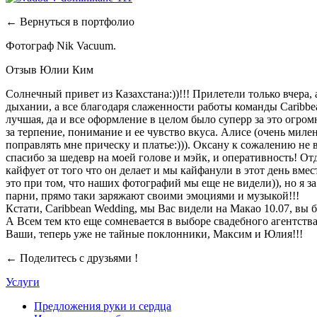
← Вернуться в портфолио
Фотограф Nik Vacuum.
Отзыв Юлии Ким
Солнечный привет из Казахстана:))!!! Прилетели только вчера, а
дыхании, а все благодаря слаженности работы команды Caribbea
лучшая, да и все оформление в целом было суперр за это огром
за терпение, понимание и ее чувство вкуса. Алисе (очень миле
поправлять мне прическу и платье:))). Оксану к сожалению не 
спасибо за шедевр на моей голове и мэйк, и оперативность! Отд
кайфует от того что он делает и мы кайфанули в этот день вме
это при том, что наших фотографий мы еще не видели)), но я з
парни, прямо таки заряжают своими эмоциями и музыкой!!!
Кстати, Caribbean Wedding, мы Вас видели на Макао 10.07, вы б
А Всем тем кто еще сомневается в выборе свадебного агентства
Ваши, теперь уже не тайные поклонники, Максим и Юлия!!!
← Поделитесь с друзьями !
Услуги
Предложения руки и сердца