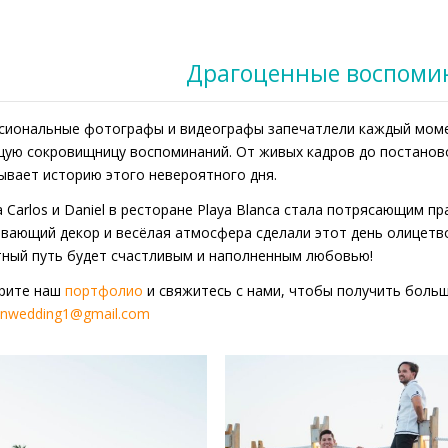
Драгоценные воспоми
иональные фотографы и видеографы запечатлели каждый момент
щую сокровищницу воспоминаний. От живых кадров до постано
ывает историю этого невероятного дня.
 Carlos и Daniel в ресторане Playa Blanca стала потрясающим 
вающий декор и весёлая атмосфера сделали этот день олицетво
ный путь будет счастливым и наполненным любовью!
рите наш
портфолио
и свяжитесь с нами, чтобы получить больш
anwedding1@gmail.com