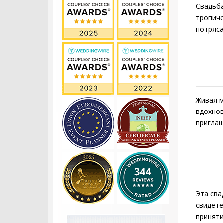
Свадьба
тропиче
потряса
Живая м
вдохнов
приглаш
Эта сва
свидете
приняти