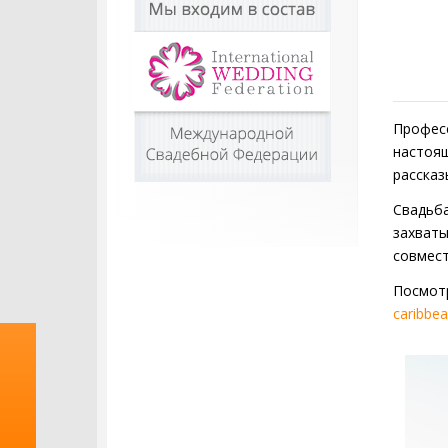
Професс
настоя
рассказ
Свадьба
захваты
совмест
Посмот
caribbe