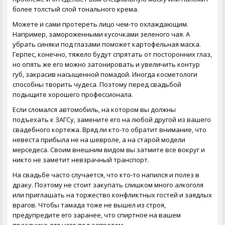
более толстый слой тонального крема.
Можете и сами протереть лицо чем-то охлаждающим.
Например, замороженными кусочками зеленого чая. А
убрать синяки под глазами поможет картофельная маска.
Герпес, конечно, тяжело будут спрятать от посторонних глаз,
но опять же его можно затонировать и увеличить контур
губ, закрасив насыщенной помадой. Иногда косметологи
способны творить чудеса. Поэтому перед свадьбой
подыщите хорошего профессионала.
Если сломался автомобиль, на котором вы должны
подъехать к ЗАГСу, замените его на любой другой из вашего
свадебного кортежа. Вряд ли кто-то обратит внимание, что
невеста прибыла не на шевроле, а на старой модели
мерседеса. Своим внешним видом вы затмите все вокруг и
никто не заметит невзрачный транспорт.
На свадьбе часто случается, что кто-то напился и полез в
драку. Поэтому не стоит закупать слишком много алкоголя
или приглашать на торжество конфликтных гостей и заядлых
врагов. Чтобы тамада тоже не вышел из строя,
предупредите его заранее, что спиртное на вашем