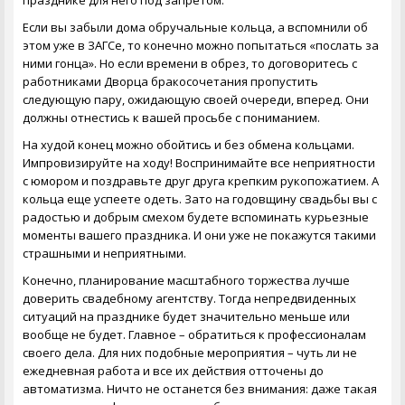
празднике для него под запретом.
Если вы забыли дома обручальные кольца, а вспомнили об
этом уже в ЗАГСе, то конечно можно попытаться «послать за
ними гонца». Но если времени в обрез, то договоритесь с
работниками Дворца бракосочетания пропустить
следующую пару, ожидающую своей очереди, вперед. Они
должны отнестись к вашей просьбе с пониманием.
На худой конец можно обойтись и без обмена кольцами.
Импровизируйте на ходу! Воспринимайте все неприятности
с юмором и поздравьте друг друга крепким рукопожатием. А
кольца еще успеете одеть. Зато на годовщину свадьбы вы с
радостью и добрым смехом будете вспоминать курьезные
моменты вашего праздника. И они уже не покажутся такими
страшными и неприятными.
Конечно, планирование масштабного торжества лучше
доверить свадебному агентству. Тогда непредвиденных
ситуаций на празднике будет значительно меньше или
вообще не будет. Главное – обратиться к профессионалам
своего дела. Для них подобные мероприятия – чуть ли не
ежедневная работа и все их действия отточены до
автоматизма. Ничто не останется без внимания: даже такая