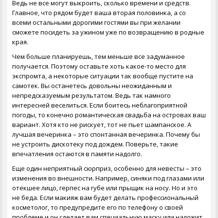
Ведь не все могут выкроить, сколько времени и средств.
Главное, что рядом будет ваша вторая половинка, а со
всеми остальными дорогими гостями вы при желании
сможете посидеть за ужином уже по возвращению в родные
края.
Чем больше планируешь, тем меньше все задуманное
получается. Поэтому оставьте хоть какое-то место для
экспромта, а некоторые ситуации так вообще пустите на
самотек. Вы останетесь довольны неожиданным и
непредсказуемым результатом. Ведь так намного
интересней веселиться. Если боитесь неблагоприятной
погоды, то конечно романтическая
свадьба на островах
ваш
вариант. Хотя кто не рискует, тот не пьет шампанское. А
лучшая вечеринка – это спонтанная вечеринка. Почему бы
не устроить дискотеку под дождем. Поверьте, такие
впечатления остаются в памяти надолго.
Еще один неприятный сюрприз, особенно для невесты – это
изменения во внешности. Например, синяки под глазами или
отекшее лицо, герпес на губе или прыщик на носу. Но и это
не беда. Если макияж вам будет делать профессиональный
косметолог, то предупредите его по телефону о своей
проблеме и он сделает вам специальную маску или наложит