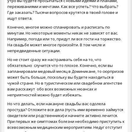
утро вы будете просыпаться с новыми идеями и планами,
переживаниями и мечтами. Как все успеть? Что выбрать?
Где заказать? Тысячи вопросов крутятся в твоей голове и
ищут ответа.
Конечно, многое можно спланировать и расписать по
минутам. Но некоторые моменты никак не зависят от вас.
Например, погода или то, придут ли все гости на торжество.
На свадьбе может многое произойти. В том числе и
непредвиденные ситуации.
Но не стоит сразу же настраивать себя на то, что
обязательно случится что-то плохое. Конечно, если вы
запланировали
медовый месяц в Доминикане
, то сюрпризов
может быть больше, поскольку вы будете находиться в
чужой стране. Но в туристическом или свадебном агентстве
вам расскажут обо всех возможных нюансах и
неприятностей можно будет избежать.
Но что делать, если накануне свадьбы вас одолела
простуда? Отложите все дела (пусть ими временно займутся
свидетели или родственники) и начните активно лечится.
При первых же симптомах болезни необходимо приступить к
всевозможным медицинским мероприятиям. Недуг отступит