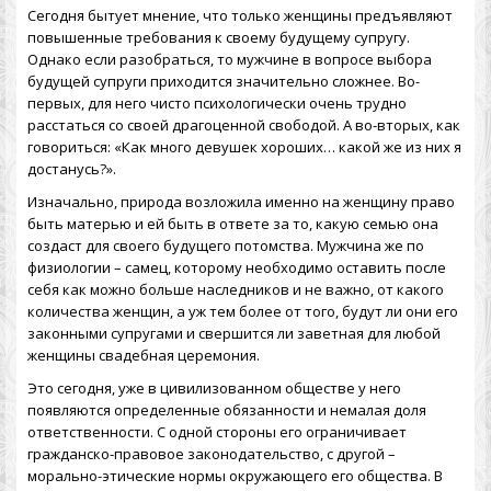
Сегодня бытует мнение, что только женщины предъявляют
повышенные требования к своему будущему супругу.
Однако если разобраться, то мужчине в вопросе выбора
будущей супруги приходится значительно сложнее. Во-
первых, для него чисто психологически очень трудно
расстаться со своей драгоценной свободой. А во-вторых, как
говориться: «Как много девушек хороших… какой же из них я
достанусь?».
Изначально, природа возложила именно на женщину право
быть матерью и ей быть в ответе за то, какую семью она
создаст для своего будущего потомства. Мужчина же по
физиологии – самец, которому необходимо оставить после
себя как можно больше наследников и не важно, от какого
количества женщин, а уж тем более от того, будут ли они его
законными супругами и свершится ли заветная для любой
женщины
свадебная церемония
.
Это сегодня, уже в цивилизованном обществе у него
появляются определенные обязанности и немалая доля
ответственности. С одной стороны его ограничивает
гражданско-правовое законодательство, с другой –
морально-этические нормы окружающего его общества. В