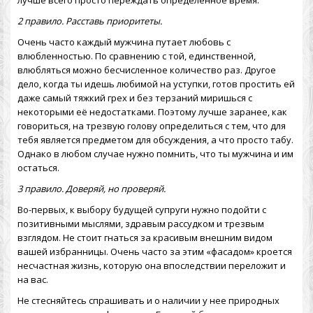
лучше всего просто переждать определенное время.
2 правило. Расставь приоритеты.
Очень часто каждый мужчина путает любовь с
влюбленностью. По сравнению с той, единственной,
влюбляться можно бесчисленное количество раз. Другое
дело, когда ты идешь любимой на уступки, готов простить ей
даже самый тяжкий грех и без терзаний миришься с
некоторыми её недостатками. Поэтому лучше заранее, как
говориться, на трезвую голову определиться с тем, что для
тебя является предметом для обсуждения, а что просто табу.
Однако в любом случае нужно помнить, что ты мужчина и им
остаться.
3 правило. Доверяй, но проверяй.
Во-первых, к выбору будущей супруги нужно подойти с
позитивными мыслями, здравым рассудком и трезвым
взглядом. Не стоит гнаться за красивым внешним видом
вашей избранницы. Очень часто за этим «фасадом» кроется
несчастная жизнь, которую она впоследствии переложит и
на вас.
Не стесняйтесь спрашивать и о наличии у нее природных