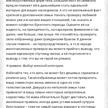
или искусственных форм тела. Большой бюст из силикона
вряд ли поможет ей в дальнейшем стать идеальной
матерью для ваших наследников. А это не маловажный факт
крепкой и долговечной семьи. Начать проверку любимой
можно уже и в начале ваших отношений, так сказать в
момент конфетно-букетного периода. Оцените её на
жадность, на принципность, на карьеризм, фиминизм и так
далее, чем больше, тем лучше. Не стесняйтесь проверить
свою избранницу даже гражданским браком. В данном
случае главное – не переусердствовать, а то в череде
многочисленных проверок вы можете прийти к выводу, что
нашли идеальную спутницу жизни, а её подтолкнете к
выводу о том, что вы не герой ее романа.
4 правило. Выбор женской категории.
Избегайте тех, кто жить не может без дешевых сериалов и
реалити-шоу. Такая избранница может потом превратить
вашу совместную жизнь именно в одно из этих
телеспектаклей. Девушка из неполной семьи тоже
привнесет в вашу семью некоторые непреложные
коррективы. Её мама обязательно будет диктовать вам
жизненные правила, иногда даже устами вашей супруги.
Иностранки – тоже не самый удачны вариант в спутницы