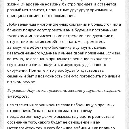
жизни. Очарование новизны быстро пройдет, а останется
разный менталитет, непонятные друг другу привычки и
принципы совместного проживания.
Любительницы многочисленных компаний и большого числа
близких подруг могут грозить вам в будущем постоянными
тусовками, многочисленными встречами с ее друзьями и
отсутствие понятия семейного очага. Не стремитесь
заполучить эффектную блондинку в супруги, с целью
казаться намного удачнее и умнее своей половины. Если вы,
конечно, не осознано принимаете решение в качестве
спутницы жизни заполучить живую куклу для вашего
окружения. Помните, что у вас будет отсутствовать
семейный быт и возможность с кем-то поговорить по душам
в таком случае.
5 правило. Научитесь правильно женщину слушать и задавать
ей вопросы.
Без стеснения спрашивайте свою избранницу о прошлых
отношениях. То как она относилась к вашему
предшественнику должно вызывать у вас не ревность, а
осознание того, какого будет ее отношение к вам.
Остерегайтесь тех, у кого большие амбиции. Как правило,