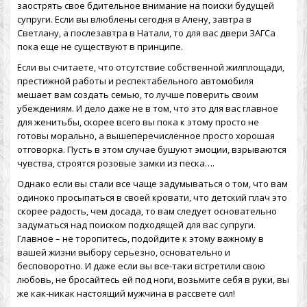
заострять свое бдительное внимание на поиски будущей
супруги. Если вы влюблены сегодня в Алену, завтра в
Светлану, а послезавтра в Натали, то для вас двери ЗАГСа
пока еще не существуют в принципе.
Если вы считаете, что отсутствие собственной жилплощади,
престижной работы и респектабельного автомобиля
мешает вам создать семью, то лучше поверить своим
убеждениям. И дело даже не в том, что это для вас главное
для женитьбы, скорее всего вы пока к этому просто не
готовы морально, а вышеперечисленное просто хорошая
отговорка. Пусть в этом случае бушуют эмоции, взрываются
чувства, строятся розовые замки из песка….
Однако если вы стали все чаще задумываться о том, что вам
одиноко просыпаться в своей кровати, что детский плач это
скорее радость, чем досада, то вам следует основательно
задуматься над поиском подходящей для вас супруги.
Главное – не торопитесь, подойдите к этому важному в
вашей жизни выбору серьезно, основательно и
бесповоротно. И даже если вы все-таки встретили свою
любовь, не бросайтесь ей под ноги, возьмите себя в руки, вы
же как-никак настоящий мужчина в рассвете сил!