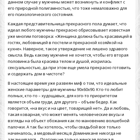
данном случае у мужчины может возникнуть и конфликт с
его природной полигамностью, что тоже немаловажно для
его психологического состояния.
Каждая представительница прекрасного пола думает, что
идеал любого мужчины прекрасно обрисовывает известная
уже многим поговорка: «Женщина должна быть красавицей в
гостях, любовницей в постели и прекрасной хозяйкой на
кухне». Наверное, такое утверждение не лишено здравого
смысла. Ведь какому мужчине не хочется, чтобы его вторая
половинка была красива телом и душой, искрилась
сексуальностью, да при этом еще умела прекрасно готовить
и содержать дом в чистоте?
В настоящее время уже развеян миф о том, что идеальные
женские параметры для мужчины 90х60х90. Кто-то любит
полных, кто-то – худощавых, для кого-то приоритетом
является объем груди, для другого – объем бедер. Как
говорится, «на вкус и на цвет, товарищей нет». Да и любовь,
такая коварная, что может менять человеческие вкусы и
взгляды на объект обожания как по мановению волшебной
палочки. А так бы хотелось, чтобы свадьбой все только
начиналось, а
медовый месяц в Доминикане
никогда не
заканчивался… Поэтому не только женская логика в