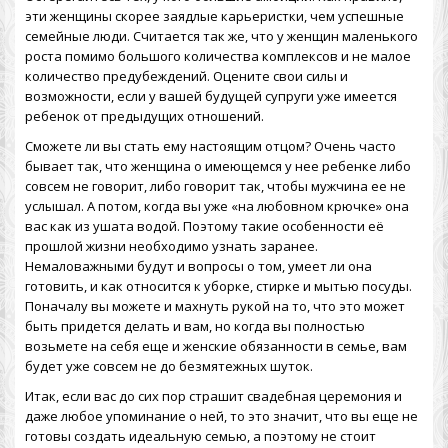
эти женщины скорее заядлые карьеристки, чем успешные
семейные люди. Считается так же, что у женщин маленького
роста помимо большого количества комплексов и не малое
количество предубеждений. Оцените свои силы и
возможности, если у вашей будущей супруги уже имеется
ребенок от предыдущих отношений.
Сможете ли вы стать ему настоящим отцом? Очень часто
бывает так, что женщина о имеющемся у нее ребенке либо
совсем не говорит, либо говорит так, чтобы мужчина ее не
услышал. А потом, когда вы уже «на любовном крючке» она
вас как из ушата водой. Поэтому такие особенности её
прошлой жизни необходимо узнать заранее.
Немаловажными будут и вопросы о том, умеет ли она
готовить, и как относится к уборке, стирке и мытью посуды.
Поначалу вы можете и махнуть рукой на то, что это может
быть придется делать и вам, но когда вы полностью
возьмете на себя еще и женские обязанности в семье, вам
будет уже совсем не до безмятежных шуток.
Итак, если вас до сих пор страшит
свадебная церемония
и
даже любое упоминание о ней, то это значит, что вы еще не
готовы создать идеальную семью, а поэтому не стоит