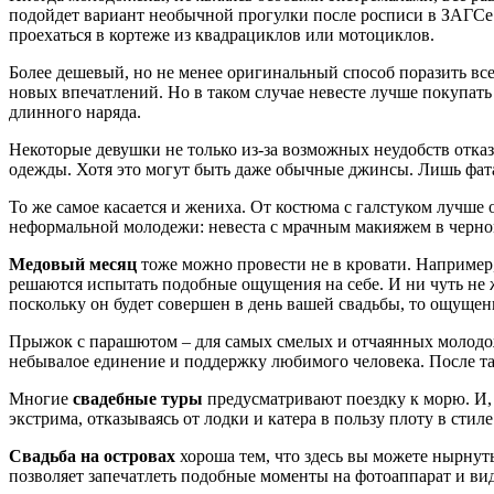
подойдет вариант необычной прогулки после росписи в ЗАГСе.
проехаться в кортеже из квадрациклов или мотоциклов.
Более дешевый, но не менее оригинальный способ поразить все
новых впечатлений. Но в таком случае невесте лучше покупать 
длинного наряда.
Некоторые девушки не только из-за возможных неудобств отка
одежды. Хотя это могут быть даже обычные джинсы. Лишь фата
То же самое касается и жениха. От костюма с галстуком лучше
неформальной молодежи: невеста с мрачным макияжем в черном 
Медовый месяц
тоже можно провести не в кровати. Например
решаются испытать подобные ощущения на себе. И ни чуть не 
поскольку он будет совершен в день вашей свадьбы, то ощущен
Прыжок с парашютом – для самых смелых и отчаянных молодожё
небывалое единение и поддержку любимого человека. После та
Многие
свадебные туры
предусматривают поездку к морю. И,
экстрима, отказываясь от лодки и катера в пользу плоту в сти
Свадьба на островах
хороша тем, что здесь вы можете нырнут
позволяет запечатлеть подобные моменты на фотоаппарат и вид