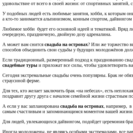
удовольствие от всего в своей жизни: от спортивных занятий, с
У подобных людей есть любимые занятия, хобби, к которым они
а кто-то занимается альпинизмом, конным спортом, дайвингом и
Любимое хобби будет его основной идеей и тематикой. Вряд л
очередную, праздничную, двойную дозу адреналина.
А может вам снится
свадьба на островах
? Или же торжество в
способов объединить свои судьбы у будущих молодожёнов долж
Если традиционный, размеренный подход к празднованию свадь
свадебные туры
и приложат все силы, чтобы удовлетворить в
Сегодня экстремальные свадьбы очень популярны. Брак не об
страусиной ферме.
Для тех, кто желает заключить брак «на небесах», есть непло
поздравит другу друга с началом семейной жизни страстным п
А если у вас запланирована
свадьба на островах
, например, в
самым счастливым и запоминающимся моментом вашей жизни
Для людей, увлекающихся дайвингом, подойдет церемония брак
Иногда молодожены, не являясь особыми экстремалами, все рав