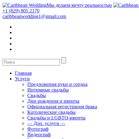
Мы делаем мечту реальностью
+1 (829) 805 2170
caribbeanwedding1@gmail.com
Главная
Услуги
Предложения руки и сердца
Интимные свадьбы
Свадьбы
Дни рождения и ивенты
Официальная регистрация брака
Католические свадьбы
Свадьбы и LGBTQ-ивенты
— Доп. услуги —
Фотограф
Видеограф