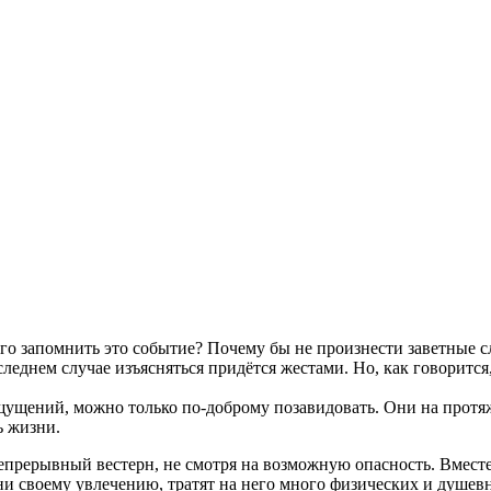
лго запомнить это событие? Почему бы не произнести заветные с
следнем случае изъясняться придётся жестами. Но, как говорится
ощущений, можно только по-доброму позавидовать. Они на протя
ь жизни.
рерывный вестерн, не смотря на возможную опасность. Вместе 
ни своему увлечению, тратят на него много физических и душев