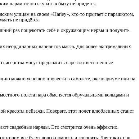
аким парам точно скучать в быту не придется.
ским улицам на своем «Наrlеу», кто-то прыгает с парашютом,
умать не придётся.
лишний раз пощекотать себе и окружающим нервы и получить
аких неординарных вариантов масса. Для более экстремальных
нт-агенства могут предложить паре соответственные
онию можно успешно провести в самолете, океанариуме или на
овместного полета пара обменяется обручальными кольцами и
ой красоты пейзажи. Поверьте, этот полет влюбленных станет
ают свадебные наряды. Это смотрится очень эффектно.
 котором все будут долго помнить и говорить. Для таких пар