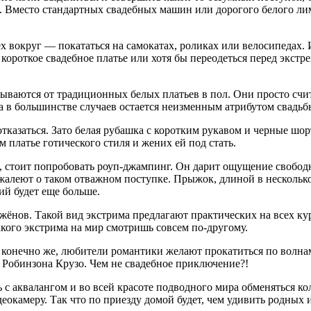
 Вместо стандартных свадебных машин или дорогого белого лим
х вокруг — покататься на самокатах, роликах или велосипедах. 
короткое свадебное платье или хотя бы переодеться перед экстре
зываются от традиционных белых платьев в пол. Они просто счи
 в большинстве случаев остается неизменным атрибутом свадьб
 отказаться. Зато белая рубашка с коротким рукавом и черные шо
платье готического стиля и жених ей под стать.
, стоит попробовать роуп-джампинг. Он дарит ощущение свобод
жалеют о таком отважном поступке. Прыжок, длиной в нескольк
ий будет еще больше.
нов. Такой вид экстрима предлагают практических на всех куро
кого экстрима на мир смотришь совсем по-другому.
 конечно же, любители романтики желают прокатиться по волнам
ле Робинзона Крузо. Чем не свадебное приключение?!
ь с аквалангом и во всей красоте подводного мира обменяться к
еокамеру. Так что по приезду домой будет, чем удивить родных 