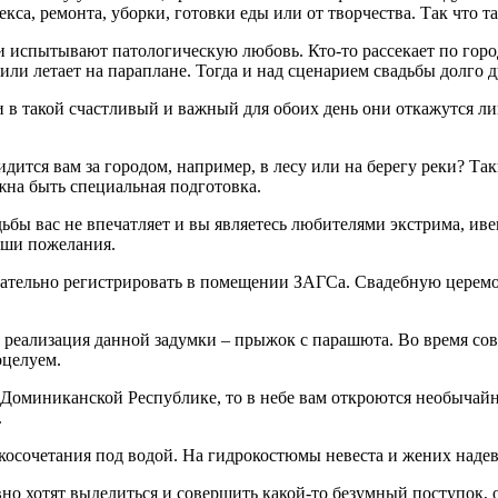
екса, ремонта, уборки, готовки еды или от творчества. Так что т
 испытывают патологическую любовь. Кто-то рассекает по город
ли летает на параплане. Тогда и над сценарием свадьбы долго д
и в такой счастливый и важный для обоих день они откажутся 
идится вам за городом, например, в лесу или на берегу реки? Т
на быть специальная подготовка.
бы вас не впечатляет и вы являетесь любителями экстрима, иве
аши пожелания.
язательно регистрировать в помещении ЗАГСа. Свадебную церем
хая реализация данной задумки – прыжок с парашюта. Во время с
оцелуем.
 Доминиканской Республике, то в небе вам откроются необычайн
.
осочетания под водой. На гидрокостюмы невеста и жених надев
но хотят выделиться и совершить какой-то безумный поступок, о