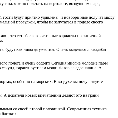
узина, можно полетать на вертолете, воздушном шаре,
И гости будут приятно удивлены, и новобрачные получат массу
мальной прогулкой, чтобы не запутаться в подоле своего
тают, что есть более креативные варианты праздничной
ы.
рты будут как никогда уместны. Очень выделяются свадьбы
ного полета и очень бодрит! Сегодня многие молодые пары
о секунд, гарантирует вам мощный взрыв адреналина. А
ртах, особенно на морских. В воздухе вы почувствуете
. А искатели новых впечатлений делают это на грани
ольцами со своей второй половинкой. Современная техника
и близких.