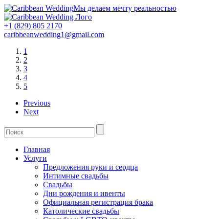
Мы делаем мечту реальностью
+1 (829) 805 2170
caribbeanwedding1@gmail.com
1
2
3
4
5
Previous
Next
Главная
Услуги
Предложения руки и сердца
Интимные свадьбы
Свадьбы
Дни рождения и ивенты
Официальная регистрация брака
Католические свадьбы