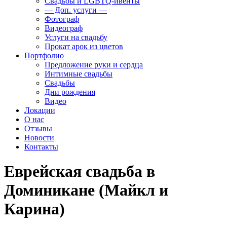
Свадьбы и LGBTQ-ивенты
— Доп. услуги —
Фотограф
Видеограф
Услуги на свадьбу
Прокат арок из цветов
Портфолио
Предложение руки и сердца
Интимные свадьбы
Свадьбы
Дни рождения
Видео
Локации
О нас
Отзывы
Новости
Контакты
Еврейская свадьба в
Доминикане (Майкл и
Карина)