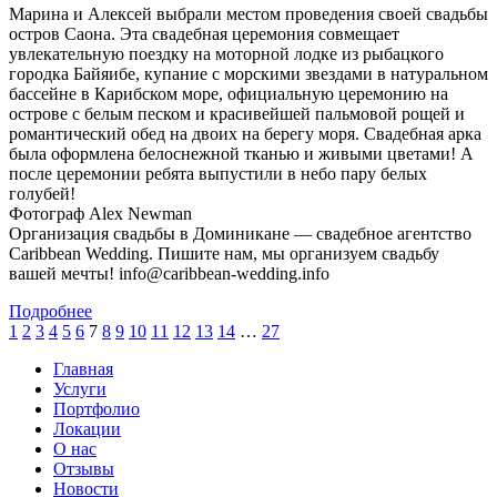
Марина и Алексей выбрали местом проведения своей свадьбы
остров Саона. Эта свадебная церемония совмещает
увлекательную поездку на моторной лодке из рыбацкого
городка Байяибе, купание с морскими звездами в натуральном
бассейне в Карибском море, официальную церемонию на
острове с белым песком и красивейшей пальмовой рощей и
романтический обед на двоих на берегу моря. Свадебная арка
была оформлена белоснежной тканью и живыми цветами! А
после церемонии ребята выпустили в небо пару белых
голубей!
Фотограф Alex Newman
Организация свадьбы в Доминикане — свадебное агентство
Caribbean Wedding. Пишите нам, мы организуем свадьбу
вашей мечты! info@caribbean-wedding.info
Подробнее
1
2
3
4
5
6
7
8
9
10
11
12
13
14
…
27
Главная
Услуги
Портфолио
Локации
О нас
Отзывы
Новости