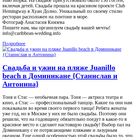
Нью Йорка. На свадьбе присутствовало около 130 гостей,
включая детей. Свадьба прошла на красивом проекте Club
Hemingway в Хуан Долио. Уникальный по своему стилю
ресторан расположен на понтоне в море.
Фотограф Анастасия Князева
Пишите нам, мы организуем свадьбу вашей мечты!
info@caribbean-wedding.info
Подробнее
Свадьба и ужин на пляже Juanillo
beach в Доминикане {Станислав и
Антонина}
Тоня и Стас — необычная пара. Тоня — актриса театра и
кино, а Стас — профессиональный танцор. Какие па они нам
показывали во время своего первого танца! Ребята женаты
уже год, но в Москве у них не было свадьбы. Поэтому они
решили, что на годовщину обязательно поедут в какое-то в
красивое место и сделают настоящую свадьбу! Выбор пал на
Доминикану с ее потрясающими пляжами и лазурным
океаном. Еще одной особенностью этой свадьбы было то, что