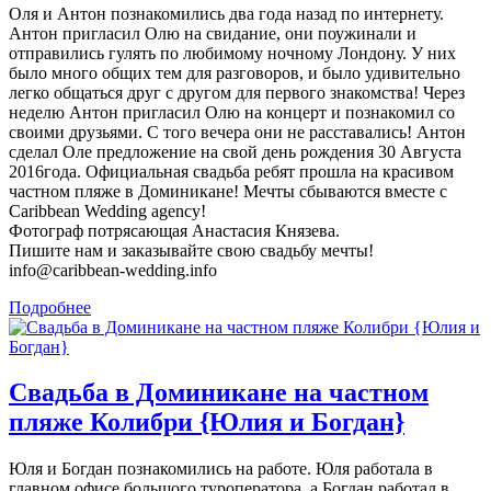
Оля и Антон познакомились два года назад по интернету.
Антон пригласил Олю на свидание, они поужинали и
отправились гулять по любимому ночному Лондону. У них
было много общих тем для разговоров, и было удивительно
легко общаться друг с другом для первого знакомства! Через
неделю Антон пригласил Олю на концерт и познакомил со
своими друзьями. С того вечера они не расставались! Антон
сделал Оле предложение на свой день рождения 30 Августа
2016года. Официальная свадьба ребят прошла на красивом
частном пляже в Доминикане! Мечты сбываются вместе с
Caribbean Wedding agency!
Фотограф потрясающая Анастасия Князева.
Пишите нам и заказывайте свою свадьбу мечты!
info@caribbean-wedding.info
Подробнее
Свадьба в Доминикане на частном
пляже Колибри {Юлия и Богдан}
Юля и Богдан познакомились на работе. Юля работала в
главном офисе большого туроператора, а Богдан работал в